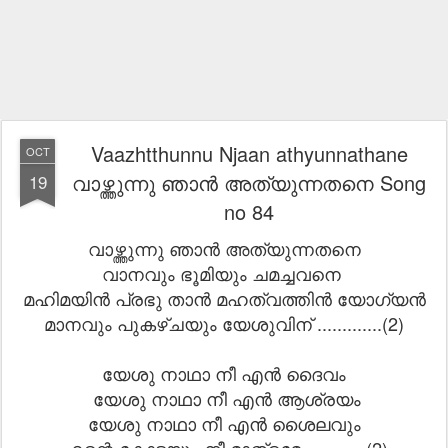
Vaazhtthunnu Njaan athyunnathane
OCT
വാഴ്ത്തുന്നു ഞാൻ അത്യുന്നതനെ Song
19
no 84
വാഴ്ത്തുന്നു ഞാൻ അത്യുന്നതനെ
വാനവും ഭൂമിയും ചമച്ചവനെ
മഹിമയിൻ പ്രഭു താൻ മഹത്വത്തിൻ യോഗ്യൻ
മാനവും പുകഴ്ചയും യേശുവിന് .............(2)
യേശു നാഥാ നീ എൻ ദൈവം
യേശു നാഥാ നീ എൻ ആശ്രയം
യേശു നാഥാ നീ എൻ ശൈലവും