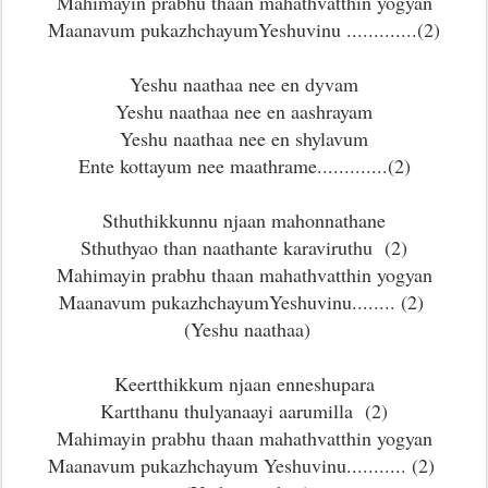
Mahimayin prabhu thaan mahathvatthin yogyan
Maanavum pukazhchayumYeshuvinu .............(2)
Yeshu naathaa nee en dyvam
Yeshu naathaa nee en aashrayam
Yeshu naathaa nee en shylavum
Ente kottayum nee maathrame.............(2)
Sthuthikkunnu njaan mahonnathane
Sthuthyao than naathante karaviruthu (2)
Mahimayin prabhu thaan mahathvatthin yogyan
Maanavum pukazhchayumYeshuvinu........ (2)
(Yeshu naathaa)
Keertthikkum njaan enneshupara
Kartthanu thulyanaayi aarumilla (2)
Mahimayin prabhu thaan mahathvatthin yogyan
Maanavum pukazhchayum Yeshuvinu........... (2)