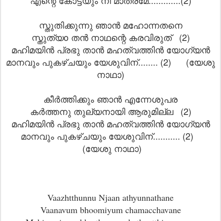
എന്റെ കോട്ടയും നീ മാത്രമേ.............(2)
സ്തുതിക്കുന്നു ഞാൻ മഹോന്നതനെ
സ്തുത്യo തൻ നാഥന്റെ കരവിരുത് (2)
മഹിമയിൻ പ്രഭു താൻ മഹത്വത്തിൻ യോഗ്യൻ
മാനവും പുകഴ്ചയും യേശുവിന്........ (2) (യേശു
നാഥാ)
കീർത്തിക്കും ഞാൻ എന്നേശുപര
കർത്തനു തുല്യനായി ആരുമില്ല (2)
മഹിമയിൻ പ്രഭു താൻ മഹത്വത്തിൻ യോഗ്യൻ
മാനവും പുകഴ്ചയും യേശുവിന്........... (2)
(യേശു നാഥാ)
Vaazhtthunnu Njaan athyunnathane
Vaanavum bhoomiyum chamacchavane