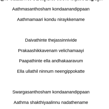
Aathmasanthosham kondaanandippaan
Aathmamaari kondu niraykkename
Daivathinte thejassinnivide
Prakaashikkavenam velichamaayi
Paapathinte ella andhakaaravum
Ella ullathil ninnum neengippokatte
Swargasanthosham kondaanandippaan
Aathma shakthiyaalinnu nadathename