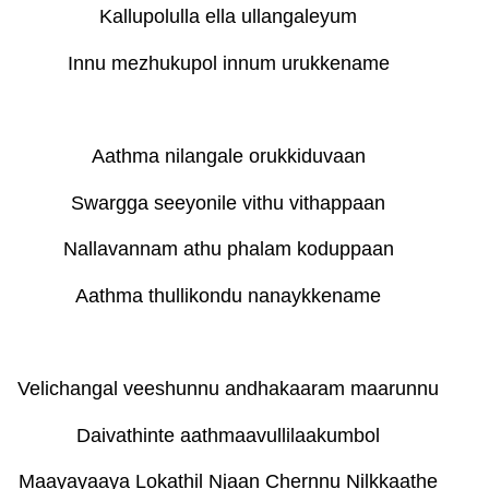
Kallupolulla ella ullangaleyum
Innu mezhukupol innum urukkename
Aathma nilangale orukkiduvaan
Swargga seeyonile vithu vithappaan
Nallavannam athu phalam koduppaan
Aathma thullikondu nanaykkename
Velichangal veeshunnu andhakaaram maarunnu
Daivathinte aathmaavullilaakumbol
Maayayaaya Lokathil Njaan Chernnu Nilkkaathe