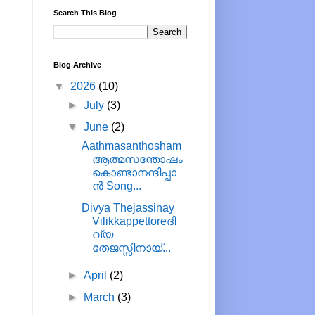
Search This Blog
Blog Archive
▼
2026
(10)
►
July
(3)
▼
June
(2)
Aathmasanthosham
ആത്മസന്തോഷം
കൊണ്ടാനന്ദിപ്പാ
ൻ Song...
Divya Thejassinay
Vilikkappettoreദി
വ്യ
തേജസ്സിനായ്...
►
April
(2)
►
March
(3)