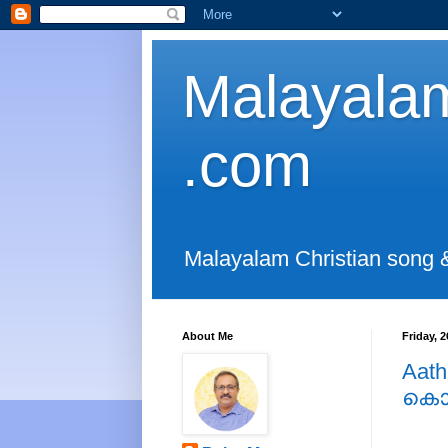
Malayalam
.com
Malayalam Christian song 
About Me
Friday, 
Aat
കൊണ്