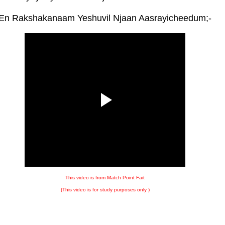
En Rakshakanaam Yeshuvil Njaan Aasrayicheedum;-
This video is from Match Point Fait
(This video is for study purposes only )