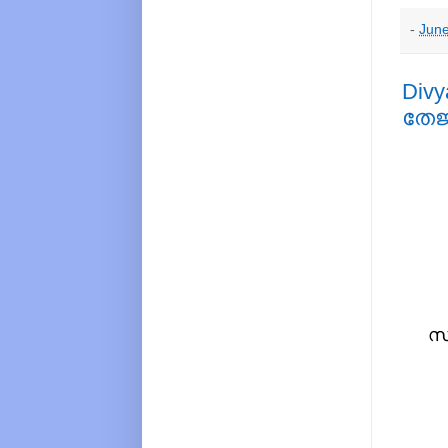
-
June
Divy
തേജസ
സത