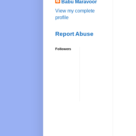
Babu Maravoor
View my complete
profile
Report Abuse
Followers