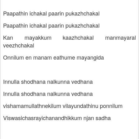
Paapathin ichakal paarin pukazhchakal
Paapathin ichakal paarin pukazhchakal
Kan mayakkum kaazhchakal manmayaral
veezhchakal
Onnilum en manam eathume mayangida
Innulla shodhana nalkunna vedhana
Innulla shodhana nalkunna vedhana
vishamamullathnekilum vilayundathinu ponnilum
Viswasichasrayichanandhikkum njan sadha