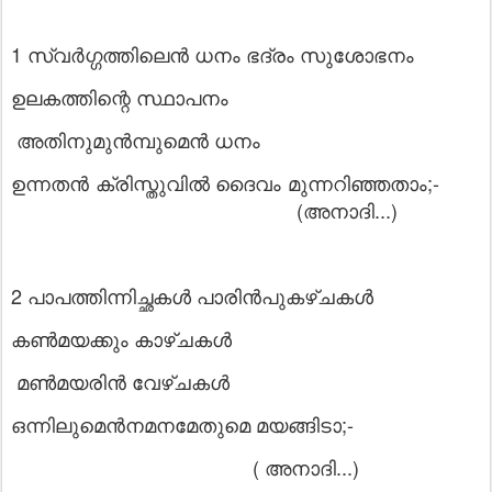
1 സ്വർഗ്ഗത്തിലെൻ ധനം ഭദ്രം സുശോഭനം
ഉലകത്തിന്റെ സ്ഥാപനം
അതിനുമുൻമ്പുമെൻ ധനം
ഉന്നതൻ ക്രിസ്തുവിൽ ദൈവം മുന്നറിഞ്ഞതാം;-
(അനാദി...)
2 പാപത്തിന്നിച്ഛകൾ പാരിൻപുകഴ്ചകൾ
കൺമയക്കും കാഴ്ചകൾ
മൺമയരിൻ വേഴ്ചകൾ
ഒന്നിലുമെൻനമനമേതുമെ മയങ്ങിടാ;-
( അനാദി...)