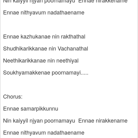
Nin kaiyyil njyan poornamayu Ennae nirakkename
Ennae nithyavum nadathaename
Ennae kazhukanae nin rakthathal
Shudhikarikkanae nin Vachanathal
Neethikarikkanae nin neethiyal
Soukhyamakkenae poornamayi.....
Chorus:
Ennae samarpikkunnu
Nin kaiyyil njyan poornamayu Ennae nirakkename
Ennae nithyavum nadathaename