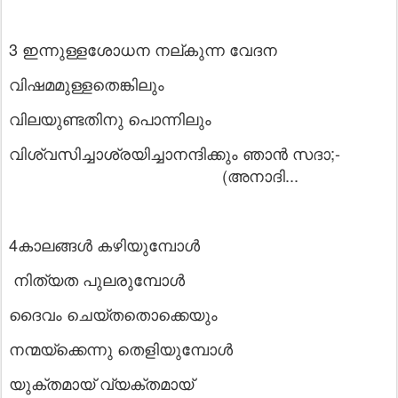
3 ഇന്നുള്ളശോധന നല്കുന്ന വേദന
വിഷമമുള്ളതെങ്കിലും
വിലയുണ്ടതിനു പൊന്നിലും
വിശ്വസിച്ചാശ്രയിച്ചാനന്ദിക്കും ഞാൻ സദാ;-
(അനാദി...
4
കാലങ്ങൾ കഴിയുമ്പോൾ
നിത്യത പുലരുമ്പോൾ
ദൈവം ചെയ്തതൊക്കെയും
നന്മയ്ക്കെന്നു തെളിയുമ്പോൾ
യുക്തമായ് വ്യക്തമായ്