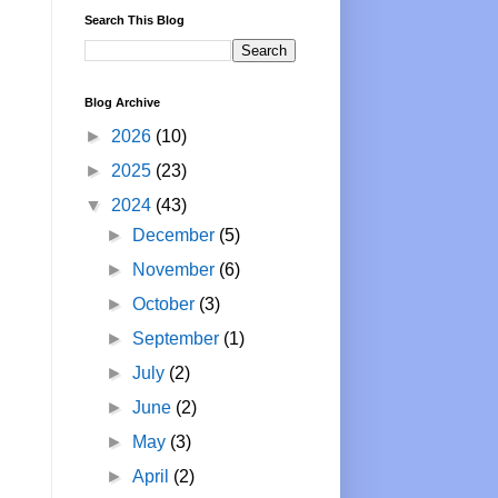
Search This Blog
Blog Archive
►
2026
(10)
►
2025
(23)
▼
2024
(43)
►
December
(5)
►
November
(6)
►
October
(3)
►
September
(1)
►
July
(2)
►
June
(2)
►
May
(3)
►
April
(2)