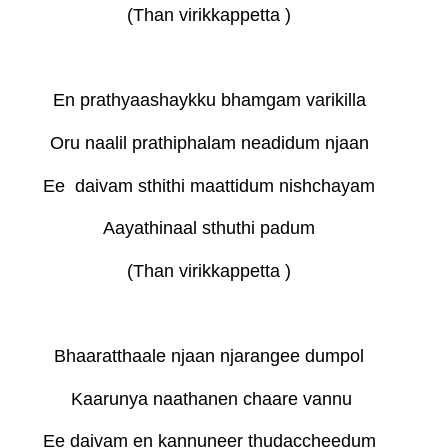
(Than virikkappetta )
En prathyaashaykku bhamgam varikilla
Oru naalil prathiphalam neadidum njaan
Ee
daivam
sthithi maattidum nishchayam
Aayathinaal sthuthi padum
(Than virikkappetta )
Bhaaratthaale njaan njarangee dumpol
Kaarunya naathanen chaare vannu
Ee
daivam en
kannuneer thudaccheedum