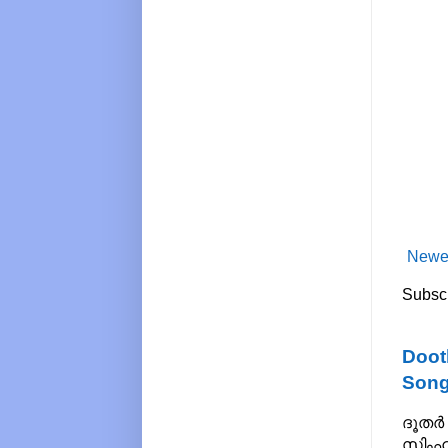
Newe
Subscr
Doot
Song
ദൂതർ 
സിംഹാ