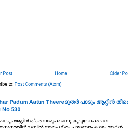
r Post
Home
Older Po
ibe to:
Post Comments (Atom)
har Padum Aattin Theereദൂതർ പാടും ആറ്റിൻ തീര
 No 530
പാടും ആറ്റിൻ തീരെ നാമും ചെന്നു കൂടുവോം ദൈവ
സനത്തിൻ മുമ്പിൽ നാമും ഗീതം പാടുവോം കൂടും ആറ്റിൻ