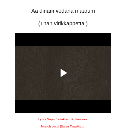
Aa dinam vedana maarum
(Than virikkappetta )
Lyrics Sajan Tattakkatu Kottarakara
Music& vocal |Sajan Tattakkatu