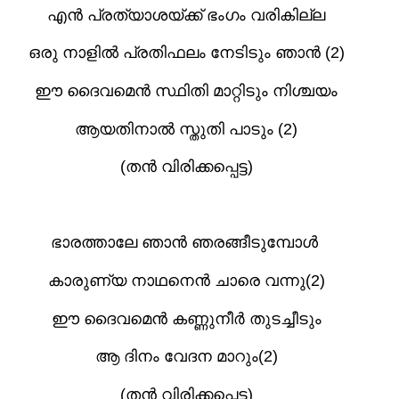
എൻ പ്രത്യാശയ്ക്ക് ഭംഗം വരികില്ല
ഒരു നാളിൽ പ്രതിഫലം നേടിടും ഞാൻ (2)
ഈ ദൈവമെൻ സ്ഥിതി മാറ്റിടും നിശ്ചയം
ആയതിനാൽ സ്തുതി പാടും (2)
(
തൻ വിരിക്കപ്പെട്ട)
ഭാരത്താലേ ഞാൻ ഞരങ്ങീടുമ്പോൾ
കാരുണ്യ നാഥനെൻ ചാരെ വന്നു(2)
ഈ ദൈവമെൻ കണ്ണുനീർ തുടച്ചീടും
ആ ദിനം വേദന മാറും(2)
(
തൻ വിരിക്കപ്പെട്ട)