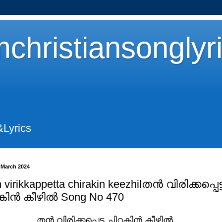
christiansonglyr
&Lyrics
8 March 2024
 virikkappetta chirakin keezhilതൻ വിരിക്കപ്പെട്
കിൻ കീഴിൽ Song No 470
തൻ വിരിക്കപ്പെട്ട ചിറകിൻ കീഴിൽ