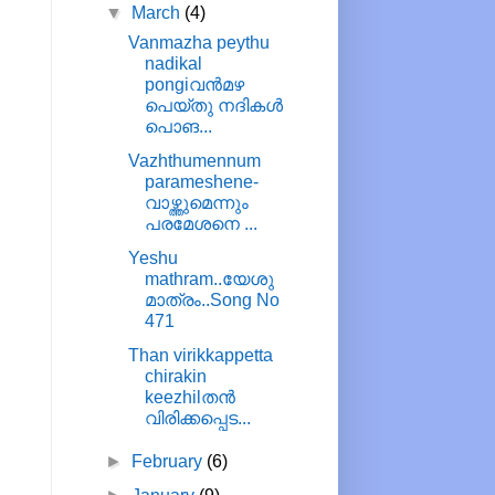
▼
March
(4)
Vanmazha peythu
nadikal
pongiവൻമഴ
പെയ്തു നദികൾ
പൊങ...
Vazhthumennum
parameshene-
വാഴ്ത്തുമെന്നും
പരമേശനെ ...
Yeshu
mathram..യേശു
മാത്രം..Song No
471
Than virikkappetta
chirakin
keezhilതൻ
വിരിക്കപ്പെട...
►
February
(6)