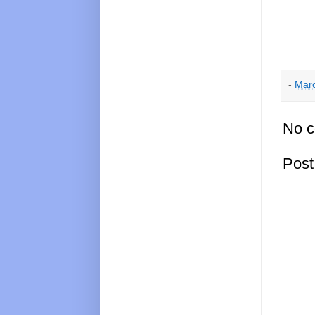
-
Marc
No 
Pos