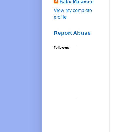
Babu Maravoor
View my complete
profile
Report Abuse
Followers