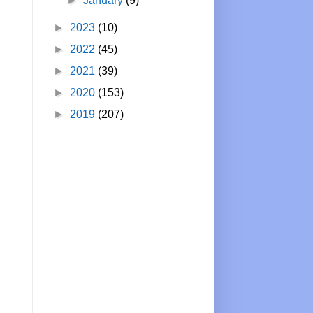
►
January
(9)
►
2023
(10)
►
2022
(45)
►
2021
(39)
►
2020
(153)
►
2019
(207)