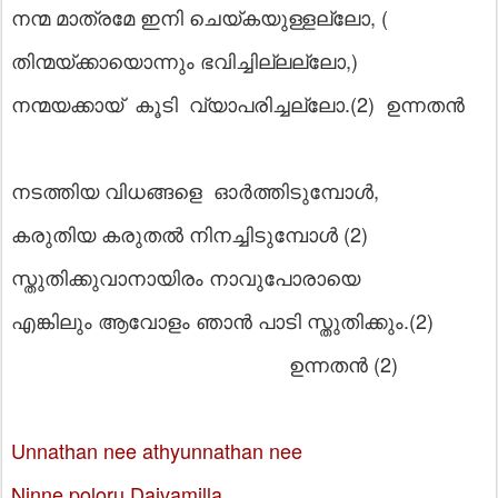
നന്മ മാത്രമേ ഇനി ചെയ്കയുള്ളല്ലോ, (
തിന്മയ്ക്കായൊന്നും ഭവിച്ചില്ലല്ലോ,)
നന്മയക്കായ് കൂടി വ്യാപരിച്ചല്ലോ.(2) ഉന്നതൻ
നടത്തിയ വിധങ്ങളെ ഓർത്തിടുമ്പോൾ,
കരുതിയ കരുതൽ നിനച്ചിടുമ്പോൾ (2)
സ്തുതിക്കുവാനായിരം നാവുപോരായെ
എങ്കിലും ആവോളം ഞാൻ പാടി സ്തുതിക്കും.(2)
ഉന്നതൻ (2)
Unnathan nee athyunnathan nee
Ninne poloru Daivamilla