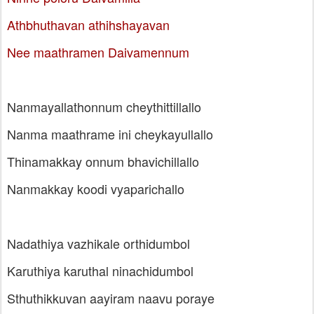
Athbhuthavan athihshayavan
Nee maathramen Daivamennum
Nanmayallathonnum cheythittillallo
Nanma maathrame ini cheykayullallo
Thinamakkay onnum bhavichillallo
Nanmakkay koodi vyaparichallo
Nadathiya vazhikale orthidumbol
Karuthiya karuthal ninachidumbol
Sthuthikkuvan aayiram naavu poraye