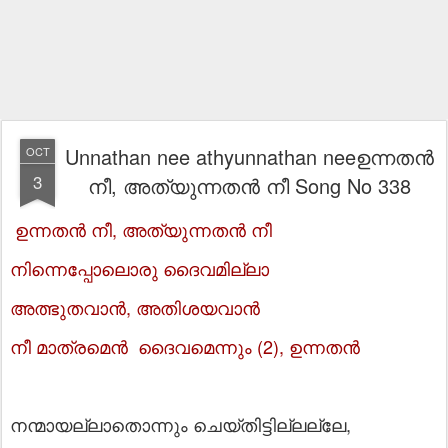
Unnathan nee athyunnathan neeഉന്നതൻ
OCT
3
നീ, അത്യുന്നതൻ നീ Song No 338
ഉന്നതൻ നീ, അത്യുന്നതൻ നീ
നിന്നെപ്പോലൊരു ദൈവമില്ലാ
അത്ഭുതവാൻ, അതിശയവാൻ
നീ മാത്രമെൻ ദൈവമെന്നും (2), ഉന്നതൻ
നന്മായല്ലാതൊന്നും ചെയ്തിട്ടില്ലല്ലേ,