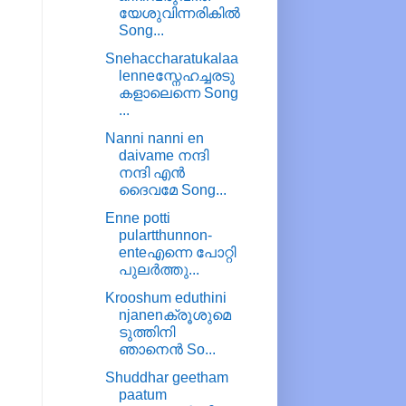
യേശുവിന്നരികിൽ
Song...
Snehaccharatukalaa
lenneസ്നേഹച്ചരടു
കളാലെന്നെ Song
...
Nanni nanni en
daivame നന്ദി
നന്ദി എന്‍
ദൈവമേ Song...
Enne potti
pulartthunnon-
enteഎന്നെ പോറ്റി
പുലർത്തു...
Krooshum eduthini
njanenക്രൂശുമെ
ടുത്തിനി
ഞാനെൻ So...
Shuddhar geetham
paatum