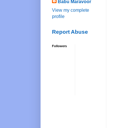
Babu Maravoor
View my complete
profile
Report Abuse
Followers