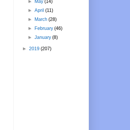
►
May
(14)
►
April
(11)
►
March
(28)
►
February
(46)
►
January
(8)
►
2019
(207)