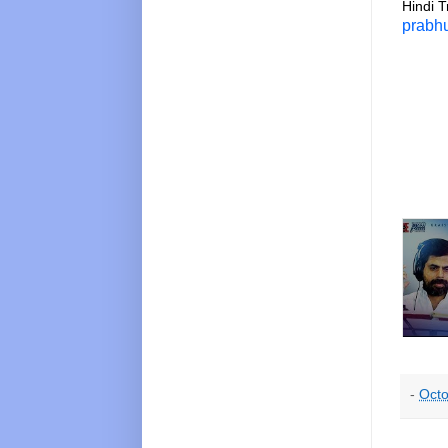
Hindi T
prabhu
-
Octo