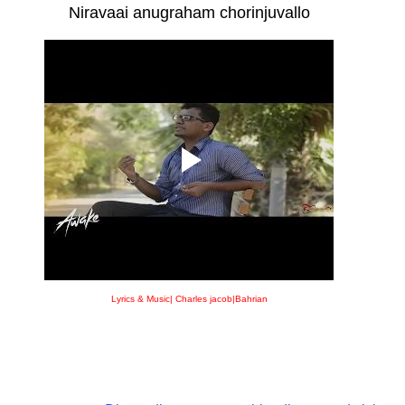
Niravaai anugraham chorinjuvallo
Lyrics & Music| Charles jacob|Bahrian