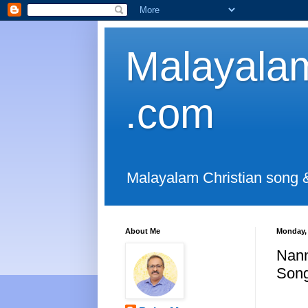
Malayalam
.com
Malayalam Christian song 
About Me
Monday, 
Nann
Son