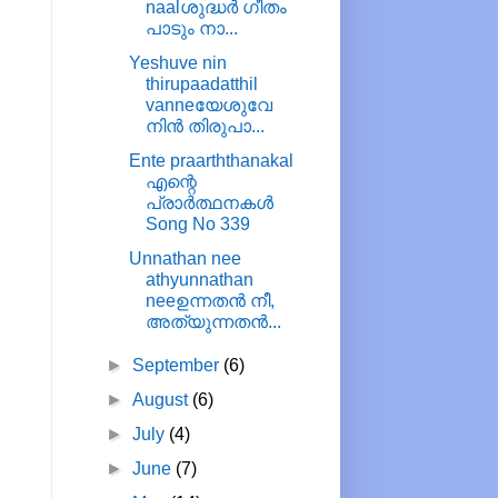
naalശുദ്ധർ ഗീതം
പാടും നാ...
Yeshuve nin
thirupaadatthil
vanneയേശുവേ
നിൻ തിരുപാ...
Ente praarththanakal
എന്റെ
പ്രാർത്ഥനകൾ
Song No 339
Unnathan nee
athyunnathan
neeഉന്നതൻ നീ,
അത്യുന്നതൻ...
►
September
(6)
►
August
(6)
►
July
(4)
►
June
(7)