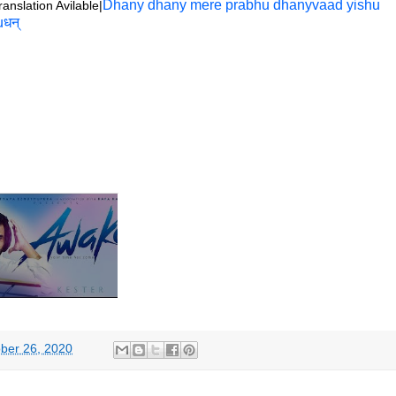
Dhany dhany mere prabhu dhanyvaad yishu
ranslation Avilable|
धन्
ber 26, 2020