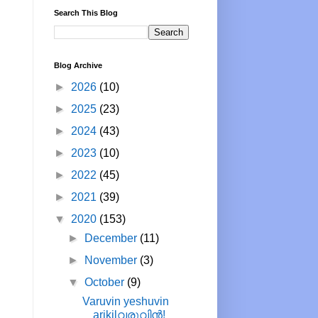
Search This Blog
Blog Archive
►
2026
(10)
►
2025
(23)
►
2024
(43)
►
2023
(10)
►
2022
(45)
►
2021
(39)
▼
2020
(153)
►
December
(11)
►
November
(3)
▼
October
(9)
Varuvin yeshuvin
arikilവരുവിൻ!