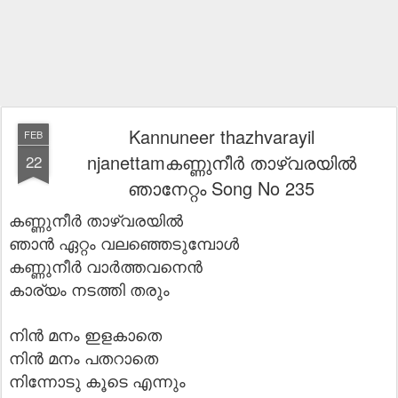
Kannuneer thazhvarayil
FEB
njanettamകണ്ണുനീര്‍ താഴ്വരയില്‍
22
ഞാനേറ്റം Song No 235
കണ്ണുനീർ താഴ്‌വരയിൽ
ഞാൻ ഏറ്റം വലഞ്ഞെടുമ്പോൾ
കണ്ണുനീർ വാർത്ത‍വനെൻ
കാര്യം നടത്തി തരും
നിൻ മനം ഇളകാതെ
നിൻ മനം പതറാതെ
നിന്നോടു കൂടെ എന്നും