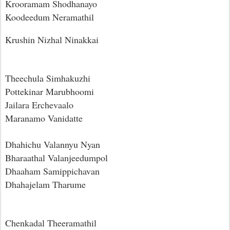
Krooramam Shodhanayo
Koodeedum Neramathil
Krushin Nizhal Ninakkai
Theechula Simhakuzhi
Pottekinar Marubhoomi
Jailara Erchevaalo
Maranamo Vanidatte
Dhahichu Valannyu Nyan
Bharaathal Valanjeedumpol
Dhaaham Samippichavan
Dhahajelam Tharume
Chenkadal Theeramathil