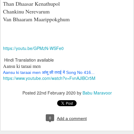
Than Dhaasar Kenathupol
Chankinu Nerevarum
Van Bhaaram Maarippokghum
https://youtu.be/GPMzN-WSFe0
Hindi Translation available
Aansu ki taraai men
Aansu ki taraai men आंसू की तराई में Song No 416...
https://www.youtube.com/watch?v=FvnAJlBCr5M
Posted
22nd February 2020
by
Babu Maravoor
0
Add a comment