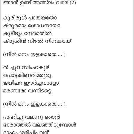
ഞാൻ ഉണ്ട് അന്ത്യം വരെ (2)
കൂരിരുൾ പാതയതോ
ക്രൂരമാം ശോധനയോ
കൂടീടും നേരമതിൽ
ക്രൂശിൻ നിഴൽ നിനക്കായ്
(നിൻ മനം ഇളകാതെ.... )
തീച്ചുള സിംഹകുഴി
പൊട്ടകിണർ മരുഭൂ
ജയിലറ ഈർച്ചവാളോ
മരണമോ വന്നിടട്ടെ
(നിൻ മനം ഇളകാതെ.... )
ദാഹിച്ചു വലന്നു ഞാൻ
ഭാരാത്തൽ വലഞ്ഞിടുമ്പോൾ
ദാഹം ശമിപ്പിപ്പവൻ