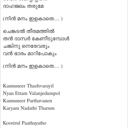
ദാഹജലം തരുമേ
(നിൻ മനം ഇളകാതെ.... )
ചെങ്കടൽ തീരമത്തിൽ
തൻ ദാസർ കേണീടുമ്പോൾ
ചങ്കിനു നെരേവരും
വൻ ഭാരം മാറിപോകും
(നിൻ മനം ഇളകാതെ.... )
Kannuneer Thazhvarayil
Nyan Ettam Valanjedumpol
Kannuneer Parthavanen
Karyam Nadathi Tharum
Koorirul Paathayatho