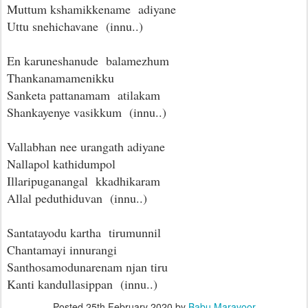
Muttum kshamikkename adiyane
Uttu snehichavane (innu..)
En karuneshanude balamezhum
Thankanamamenikku
Sanketa pattanamam atilakam
Shankayenye vasikkum (innu..)
Vallabhan nee urangath adiyane
Nallapol kathidumpol
Illaripuganangal kkadhikaram
Allal peduthiduvan (innu..)
Santatayodu kartha tirumunnil
Chantamayi innurangi
Santhosamodunarenam njan tiru
Kanti kandullasippan (innu..)
Posted
25th February 2020
by
Babu Maravoor