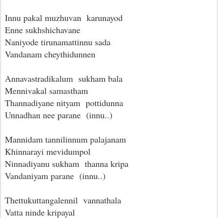
Innu pakal muzhuvan karunayod
Enne sukhshichavane
Naniyode tirunamattinnu sada
Vandanam cheythidunnen
Annavastradikalum sukham bala
Mennivakal samastham
Thannadiyane nityam pottidunna
Unnadhan nee parane (innu..)
Mannidam tannilinnum palajanam
Khinnarayi mevidumpol
Ninnadiyanu sukham thanna kripa
Vandaniyam parane (innu..)
Thettukuttangalennil vannathala
Vatta ninde kripayal