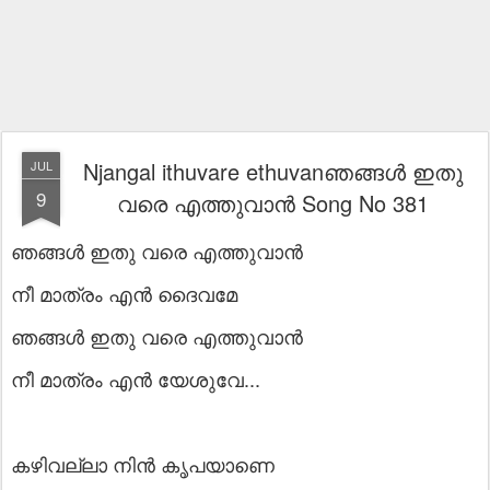
Njangal ithuvare ethuvanഞങ്ങൾ ഇതു
JUL
9
വരെ എത്തുവാൻ Song No 381
ഞങ്ങൾ ഇതു വരെ എത്തുവാൻ
നീ മാത്രം എൻ ദൈവമേ
ഞങ്ങൾ ഇതു വരെ എത്തുവാൻ
നീ മാത്രം എൻ യേശുവേ...
കഴിവല്ലാ നിൻ കൃപയാണെ