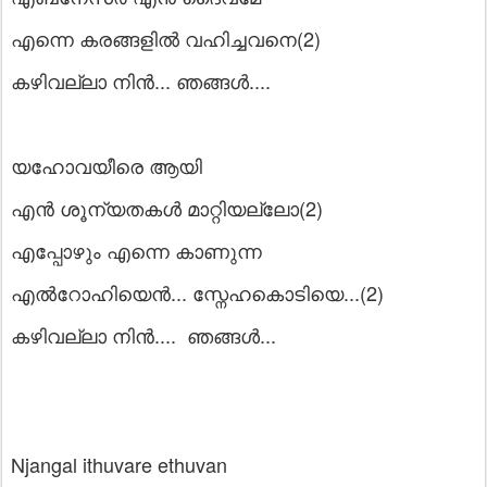
എന്നെ കരങ്ങളിൽ വഹിച്ചവനെ(2)
കഴിവല്ലാ നിൻ... ഞങ്ങൾ....
യഹോവയീരെ ആയി
എൻ ശൂന്യതകൾ മാറ്റിയല്ലോ(2)
എപ്പോഴും എന്നെ കാണുന്ന
എൽറോഹിയെൻ... സ്നേഹകൊടിയെ...(2)
കഴിവല്ലാ നിൻ.... ഞങ്ങൾ...
Njangal ithuvare ethuvan