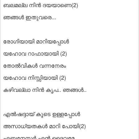
ബലമല്ല നിൻ ദയയാണെ(2)
ഞങ്ങൾ ഇതുവരെ...
രോഗിയായി മാറിയപ്പോൾ
യഹോവ റാഫായായി (2)
തോൽവികൾ വന്നനേരം
യഹോവ നിസ്സിയായി (2)
കഴിവല്ലാ നിൻ കൃപ.. ഞങ്ങൾ..
എൽഷദ്ദായ്‌ കൂടെ ഉള്ളപ്പോൾ
അസാധ്യതകൾ മാറി പോയി(2)
എബനേസർ എൻ ദൈവമേ