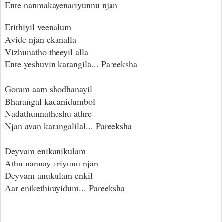
Ente nanmakayenariyunnu njan
Erithiyil veenalum
Avide njan ekanalla
Vizhunatho theeyil alla
Ente yeshuvin karangila... Pareeksha
Goram aam shodhanayil
Bharangal kadanidumbol
Nadathunnatheshu athre
Njan avan karangalilal... Pareeksha
Deyvam enikanikulam
Athu nannay ariyunu njan
Deyvam anukulam enkil
Aar enikethirayidum... Pareeksha