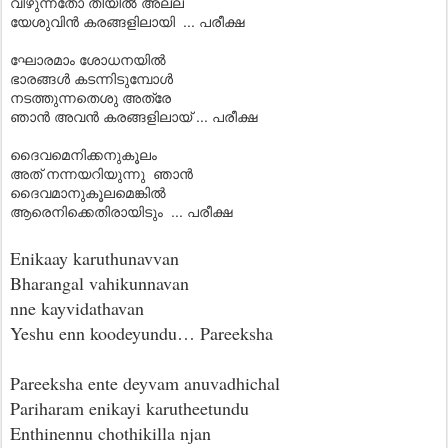
വീഴുന്നതോ തീയില്‍ അല്ല
യേശുവിന്‍ കരങ്ങളിലായി ... പരീക്ഷ
ഘോരമാം ശോധനയില്‍
ഭാരങ്ങള്‍ കടന്നിടുമ്പോള്‍
നടത്തുന്നതെശു അത്രേ
ഞാന്‍ അവന്‍ കരങ്ങളിലായ് ... പരീക്ഷ
ദൈവമെനിക്കനുകൂലം
അത് നന്നയറിയുന്നു ഞാന്‍
ദൈവമാനുകൂലമെങ്കില്‍
ആരെനിക്കെതിരായിടും ... പരീക്ഷ
Enikaay karuthunavvan
Bharangal vahikunnavan
nne kayvidathavan
Yeshu enn koodeyundu… Pareeksha
Pareeksha ente deyvam anuvadhichal
Pariharam enikayi karutheetundu
Enthinennu chothikilla njan