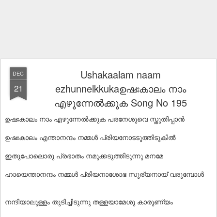
Ushakaalam naam
DEC
ezhunnelkkukaഉഷഃകാലം നാം
21
എഴുന്നേൽക്കുക Song No 195
ഉഷഃകാലം നാം എഴുന്നേൽക്കുക പരനേശുവെ സ്തുതിപ്പാൻ
ഉഷഃകാലം എന്താനന്ദം നമ്മൾ പ്രിയനോടടുത്തിടുകിൽ
ഇതുപോലൊരു പ്രഭാതം നമുക്കടുത്തിടുന്നു മനമേ
ഹായെന്താനന്ദം നമ്മൾ പ്രിയനാശോഭ സൂര്യനായ് വരുമ്പോൾ
നന്ദിയാലുള്ളം തുടിച്ചിടുന്നു തള്ളയാമേശു കാരുണ്യം