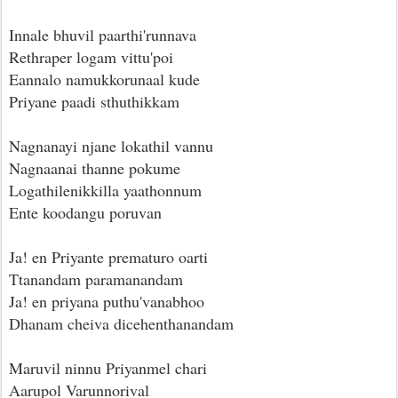
Innale bhuvil paarthi'runnava
Rethraper logam vittu'poi
Eannalo namukkorunaal kude
Priyane paadi sthuthikkam
Nagnanayi njane lokathil vannu
Nagnaanai thanne pokume
Logathilenikkilla yaathonnum
Ente koodangu poruvan
Ja! en Priyante prematuro oarti
Ttanandam paramanandam
Ja! en priyana puthu'vanabhoo
Dhanam cheiva dicehenthanandam
Maruvil ninnu Priyanmel chari
Aarupol Varunnorival