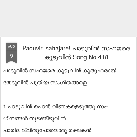
Paduvin sahajare! പാടുവിൻ സഹജരെ
AUG
9
കൂടുവിൻ Song No 418
പാടുവിൻ സഹജരെ കൂടുവിൻ കുതുഹരായ്
തേടുവിൻ പുതിയ സംഗീതങ്ങളെ
1 പാടുവിൻ പൊൻ വീണകളെടുത്തു സം-
ഗീതങ്ങൾ തുടങ്ങീടുവിൻ
പാരിലില്ലിതുപോലൊരു രക്ഷകൻ