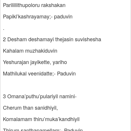
Parilillithupoloru rakshakan
Papikl’kashrayamay;- paduvin
.
2 Desham deshamayi thejasin suvishesha
Kahalam muzhakiduvin
Yeshurajan jayikette, yariho
Mathilukal veenidatte;- Paduvin
3 Omana’puthu’pulariyil namini-
Cherum than sanidhiyil,
Komalamam thiru’muka’kandhiyil
Thirum santhapamellam;- Paduvin