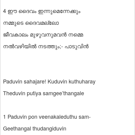
4 ഈ ദൈവം ഇന്നുമെന്നേക്കും
നമ്മുടെ ദൈവമല്ലോ
ജീവകാലം മുഴുവനുമവൻ നമ്മെ
നൽവഴിയിൽ നടത്തും;- പാടുവിൻ
Paduvin sahajare! Kuduvin kuthuharay
Theduvin putiya samgee’thangale
1 Paduvin pon veenakaleduthu sam-
Geethangal thudangiduvin