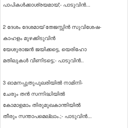
പാപികൾക്കാശ്രയമായ്;- പാടുവിൻ...
2 ദേശം ദേശമായ് തേജസ്സിൻ സുവിശേഷ-
കാഹളം മുഴക്കിടുവിൻ
യേശുരാജൻ ജയിക്കട്ടെ, യെരിഹോ
മതിലുകൾ വീണിടട്ടെ;- പാടുവിൻ..
3 ഓമനപ്പുതുപുലരിയിൽ നാമിനി-
ചേരും തൻ സന്നിദ്ധിയിൽ
കോമാളമാം തിരുമുഖകാന്തിയിൽ
തീരും സന്താപമെല്ലാം.;- പാടുവിൻ...